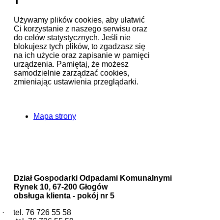
1
Używamy plików cookies, aby ułatwić
Ci korzystanie z naszego serwisu oraz
do celów statystycznych. Jeśli nie
blokujesz tych plików, to zgadzasz się
na ich użycie oraz zapisanie w pamięci
urządzenia. Pamiętaj, że możesz
samodzielnie zarządzać cookies,
zmieniając ustawienia przeglądarki.
Zapoznaj się z naszą polityką
prywatności
Mapa strony
Urząd Miejski w Głogowie
Wydział Ochrony Środowiska
Dział Gospodarki Odpadami Komunalnymi
Dział Gospodarki Odpadami Komunalnymi
Rynek 10, 67-200 Głogów
obsługa klienta - pokój nr 5
·
tel. 76 726 55 58