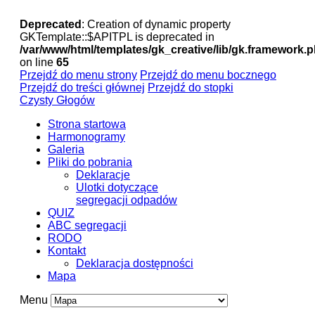
Deprecated
: Creation of dynamic property
GKTemplate::$APITPL is deprecated in
/var/www/html/templates/gk_creative/lib/gk.framework.
on line
65
Przejdź do menu strony
Przejdź do menu bocznego
Przejdź do treści głównej
Przejdź do stopki
Czysty Głogów
Strona startowa
Harmonogramy
Galeria
Pliki do pobrania
Deklaracje
Ulotki dotyczące
segregacji odpadów
QUIZ
ABC segregacji
RODO
Kontakt
Deklaracja dostępności
Mapa
Menu