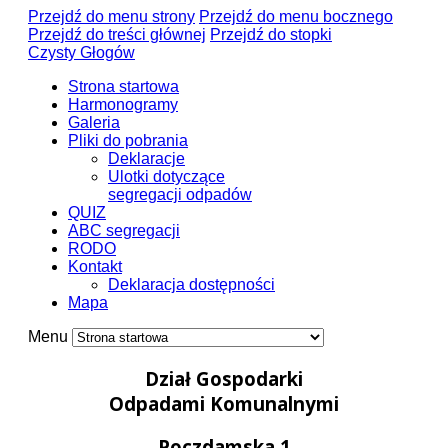
Przejdź do menu strony
Przejdź do menu bocznego
Przejdź do treści głównej
Przejdź do stopki
Czysty Głogów
Strona startowa
Harmonogramy
Galeria
Pliki do pobrania
Deklaracje
Ulotki dotyczące
segregacji odpadów
QUIZ
ABC segregacji
RODO
Kontakt
Deklaracja dostępności
Mapa
Menu
Dział Gospodarki
Odpadami Komunalnymi
Poczdamska 1