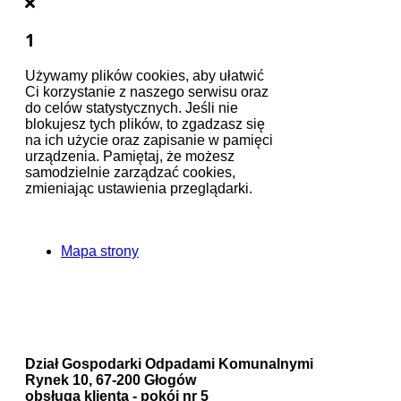
1
Używamy plików cookies, aby ułatwić
Ci korzystanie z naszego serwisu oraz
do celów statystycznych. Jeśli nie
blokujesz tych plików, to zgadzasz się
na ich użycie oraz zapisanie w pamięci
urządzenia. Pamiętaj, że możesz
samodzielnie zarządzać cookies,
zmieniając ustawienia przeglądarki.
Zapoznaj się z naszą polityką
prywatności
Mapa strony
Urząd Miejski w Głogowie
Wydział Ochrony Środowiska
Dział Gospodarki Odpadami Komunalnymi
Dział Gospodarki Odpadami Komunalnymi
Rynek 10, 67-200 Głogów
obsługa klienta - pokój nr 5