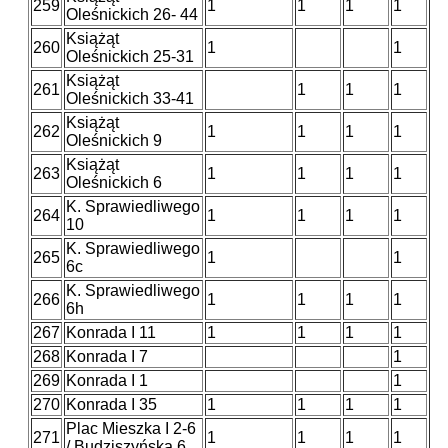
259
1
1
1
1
Oleśnickich 26- 44
Książąt
260
1
1
Oleśnickich 25-31
Książąt
261
1
1
1
Oleśnickich 33-41
Książąt
262
1
1
1
1
Oleśnickich 9
Książąt
263
1
1
1
1
Oleśnickich 6
K. Sprawiedliwego
264
1
1
1
1
10
K. Sprawiedliwego
265
1
1
6c
K. Sprawiedliwego
266
1
1
1
1
6h
267
Konrada I 11
1
1
1
1
268
Konrada I 7
1
269
Konrada I 1
1
270
Konrada I 35
1
1
1
1
Plac Mieszka I 2-6
271
1
1
1
1
/ Budziszyńska 6