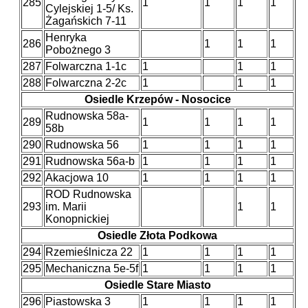
285
1
1
1
1
Cylejskiej 1-5/ Ks.
Żagańskich 7-11
Henryka
286
1
1
1
Pobożnego 3
287
Folwarczna 1-1c
1
1
1
288
Folwarczna 2-2c
1
1
1
Osiedle Krzepów - Nosocice
Rudnowska 58a-
289
1
1
1
1
58b
290
Rudnowska 56
1
1
1
1
291
Rudnowska 56a-b
1
1
1
1
292
Akacjowa 10
1
1
1
1
ROD Rudnowska
293
im. Marii
1
1
Konopnickiej
Osiedle Złota Podkowa
294
Rzemieślnicza 22
1
1
1
1
295
Mechaniczna 5e-5f
1
1
1
1
Osiedle Stare Miasto
296
Piastowska 3
1
1
1
1