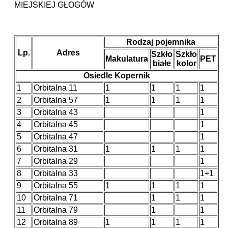
MIEJSKIEJ GŁOGÓW
Rodzaj pojemnika
Lp.
Adres
Szkło
Szkło
Makulatura
PET
białe
kolor
Osiedle Kopernik
1
Orbitalna 11
1
1
1
1
2
Orbitalna 57
1
1
1
1
3
Orbitalna 43
1
4
Orbitalna 45
1
5
Orbitalna 47
1
6
Orbitalna 31
1
1
1
1
7
Orbitalna 29
1
8
Orbitalna 33
1+1
9
Orbitalna 55
1
1
1
1
10
Orbitalna 71
1
1
1
11
Orbitalna 79
1
1
12
Orbitalna 89
1
1
1
1