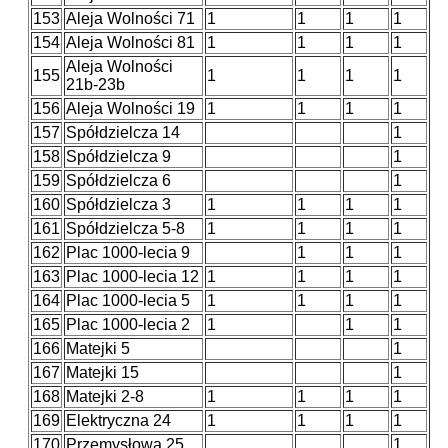
153
Aleja Wolności 71
1
1
1
1
154
Aleja Wolności 81
1
1
1
1
Aleja Wolności
155
1
1
1
1
21b-23b
156
Aleja Wolności 19
1
1
1
1
157
Spółdzielcza 14
1
158
Spółdzielcza 9
1
159
Spółdzielcza 6
1
160
Spółdzielcza 3
1
1
1
1
161
Spółdzielcza 5-8
1
1
1
1
162
Plac 1000-lecia 9
1
1
1
163
Plac 1000-lecia 12
1
1
1
1
164
Plac 1000-lecia 5
1
1
1
1
165
Plac 1000-lecia 2
1
1
1
166
Matejki 5
1
167
Matejki 15
1
168
Matejki 2-8
1
1
1
1
169
Elektryczna 24
1
1
1
1
170
Przemysłowa 25
1