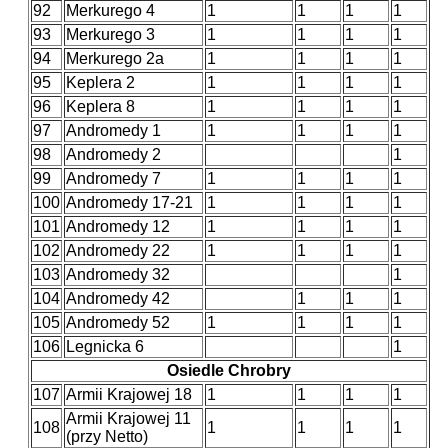
92
Merkurego 4
1
1
1
1
93
Merkurego 3
1
1
1
1
94
Merkurego 2a
1
1
1
1
95
Keplera 2
1
1
1
1
96
Keplera 8
1
1
1
1
97
Andromedy 1
1
1
1
1
98
Andromedy 2
1
99
Andromedy 7
1
1
1
1
100
Andromedy 17-21
1
1
1
1
101
Andromedy 12
1
1
1
1
102
Andromedy 22
1
1
1
1
103
Andromedy 32
1
104
Andromedy 42
1
1
1
105
Andromedy 52
1
1
1
1
106
Legnicka 6
1
Osiedle Chrobry
107
Armii Krajowej 18
1
1
1
1
Armii Krajowej 11
108
1
1
1
1
(przy Netto)