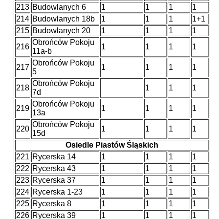
213
Budowlanych 6
1
1
1
1
214
Budowlanych 18b
1
1
1
1+1
215
Budowlanych 20
1
1
1
1
Obrońców Pokoju
216
1
1
1
1
11a-b
Obrońców Pokoju
217
1
1
1
1
5
Obrońców Pokoju
218
1
1
1
7d
Obrońców Pokoju
219
1
1
1
1
13a
Obrońców Pokoju
220
1
1
1
1
15d
Osiedle Piastów Śląskich
221
Rycerska 14
1
1
1
1
222
Rycerska 43
1
1
1
1
223
Rycerska 37
1
1
1
1
224
Rycerska 1-23
1
1
1
1
225
Rycerska 8
1
1
1
1
226
Rycerska 39
1
1
1
1