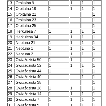
13
Orbitalna 9
1
1
1
1
14
Orbitalna 19
1
1
1
1
15
Orbitalna 21
1
16
Orbitalna 23
1
17
Orbitalna 25
1
18
Herkulesa 7
1
1
1
1
19
Herkulesa 34
1
1
1
1
20
Neptuna 21
1
1
1
1
21
Neptuna 1
1
1
1
1
22
Neptuna 2
1
1
1
1
23
Gwiaździsta 50
1
1
1
24
Gwiaździsta 52
1
1
1
1
25
Gwiaździsta 44
1
1
1
26
Gwiaździsta 40
1
1
27
Gwiaździsta 38
1
28
Gwiaździsta 28
1
1
1
29
Gwiaździsta 14
1
1
1
1
30
Gwiaździsta 7
1
1
1
1
31
Gwiaździsta 5
1
1
1