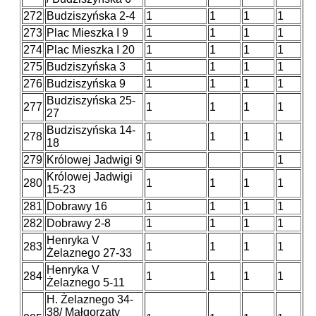
272
Budziszyńska 2-4
1
1
1
1
273
Plac Mieszka I 9
1
1
1
1
274
Plac Mieszka I 20
1
1
1
1
275
Budziszyńska 3
1
1
1
1
276
Budziszyńska 9
1
1
1
1
Budziszyńska 25-
277
1
1
1
1
27
Budziszyńska 14-
278
1
1
1
1
18
279
Królowej Jadwigi 9
1
Królowej Jadwigi
280
1
1
1
1
15-23
281
Dobrawy 16
1
1
1
1
282
Dobrawy 2-8
1
1
1
1
Henryka V
283
1
1
1
1
Żelaznego 27-33
Henryka V
284
1
1
1
1
Żelaznego 5-11
H. Żelaznego 34-
38/ Małgorzaty