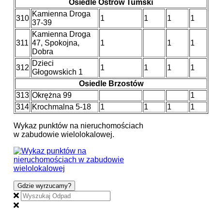
Osiedle Ostrów Tumski
Kamienna Droga
310
1
1
1
1
37-39
Kamienna Droga
311
47, Spokojna,
1
1
1
Dobra
Dzieci
312
1
1
1
1
Głogowskich 1
Osiedle Brzostów
313
Okrężna 99
1
314
Krochmalna 5-18
1
1
1
1
Wykaz punktów na nieruchomościach
w zabudowie wielolokalowej.
Gdzie wyrzucamy?