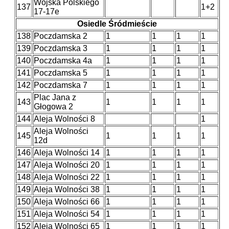
Wojska Polskiego
137
1+2
17-17e
Osiedle Śródmieście
138
Poczdamska 2
1
1
1
1
139
Poczdamska 3
1
1
1
1
140
Poczdamska 4a
1
1
1
1
141
Poczdamska 5
1
1
1
1
142
Poczdamska 7
1
1
1
1
Plac Jana z
143
1
1
1
1
Głogowa 2
144
Aleja Wolności 8
1
Aleja Wolności
145
1
1
1
1
12d
146
Aleja Wolności 14
1
1
1
1
147
Aleja Wolności 20
1
1
1
1
148
Aleja Wolności 22
1
1
1
1
149
Aleja Wolności 38
1
1
1
1
150
Aleja Wolności 66
1
1
1
1
151
Aleja Wolności 54
1
1
1
1
152
Aleja Wolności 65
1
1
1
1