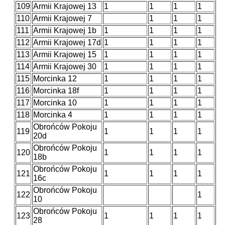
109
Armii Krajowej 13
1
1
1
1
110
Armii Krajowej 7
1
1
1
111
Armii Krajowej 1b
1
1
1
1
112
Armii Krajowej 17d
1
1
1
1
113
Armii Krajowej 15
1
1
1
1
114
Armii Krajowej 30
1
1
1
1
115
Morcinka 12
1
1
1
1
116
Morcinka 18f
1
1
1
1
117
Morcinka 10
1
1
1
1
118
Morcinka 4
1
1
1
1
Obrońców Pokoju
119
1
1
1
1
20d
Obrońców Pokoju
120
1
1
1
1
18b
Obrońców Pokoju
121
1
1
1
1
16c
Obrońców Pokoju
122
1
10
Obrońców Pokoju
123
1
1
1
1
28