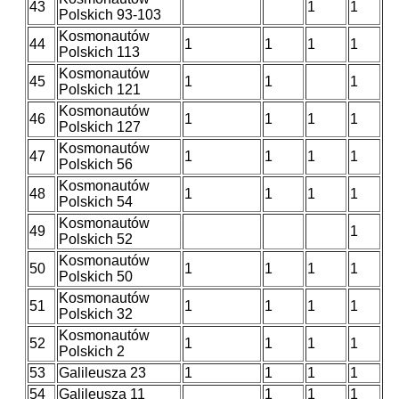
43
1
1
Polskich 93-103
Kosmonautów
44
1
1
1
1
Polskich 113
Kosmonautów
45
1
1
1
Polskich 121
Kosmonautów
46
1
1
1
1
Polskich 127
Kosmonautów
47
1
1
1
1
Polskich 56
Kosmonautów
48
1
1
1
1
Polskich 54
Kosmonautów
49
1
Polskich 52
Kosmonautów
50
1
1
1
1
Polskich 50
Kosmonautów
51
1
1
1
1
Polskich 32
Kosmonautów
52
1
1
1
1
Polskich 2
53
Galileusza 23
1
1
1
1
54
Galileusza 11
1
1
1