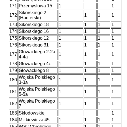
171
Przemysłowa 15
1
1
Sikorskiego 2
172
1
1
1
1
(Harcerski)
173
Sikorskiego 18
1
1
1
1
174
Sikorskiego 16
1
1
1
1
175
Sikorskiego 12
1
1
1
1
176
Sikorskiego 31
1
1
1
1
Głowackiego 2-2a
177
1
1
1
1
4-4a
178
Głowackiego 4c
1
1
1
1
179
Głowackiego 8
1
1
1
1
Wojska Polskiego
180
1
1
1
1
3-3a
Wojska Polskiego
181
1
1
1
1
5-5a
Wojska Polskiego
182
1
1
1
1
7
183
Skłodowskiej
1
184
Mickiewicza 45
1
1
1
1
185
Wały Chrobrego
1
1
1
1