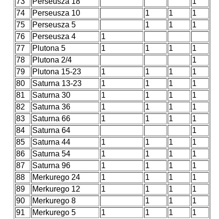
73
Perseusza 18
1
74
Perseusza 10
1
1
1
75
Perseusza 5
1
1
1
76
Perseusza 4
1
77
Plutona 5
1
1
1
1
78
Plutona 2/4
1
79
Plutona 15-23
1
1
1
1
80
Saturna 13-23
1
1
1
1
81
Saturna 30
1
1
1
1
82
Saturna 36
1
1
1
1
83
Saturna 66
1
1
1
1
84
Saturna 64
1
85
Saturna 44
1
1
1
1
86
Saturna 54
1
1
1
1
87
Saturna 96
1
1
1
1
88
Merkurego 24
1
1
1
1
89
Merkurego 12
1
1
1
1
90
Merkurego 8
1
1
1
91
Merkurego 5
1
1
1
1