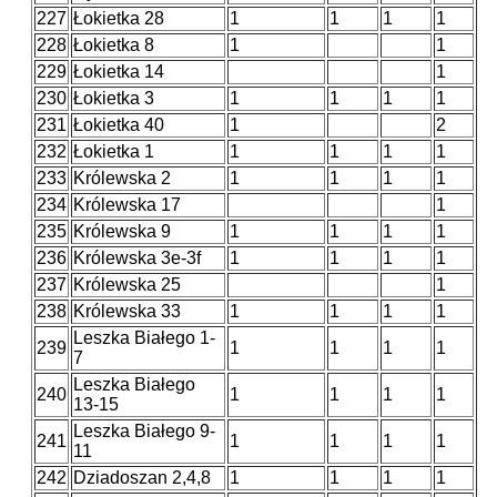
227
Łokietka 28
1
1
1
1
228
Łokietka 8
1
1
229
Łokietka 14
1
230
Łokietka 3
1
1
1
1
231
Łokietka 40
1
2
232
Łokietka 1
1
1
1
1
233
Królewska 2
1
1
1
1
234
Królewska 17
1
235
Królewska 9
1
1
1
1
236
Królewska 3e-3f
1
1
1
1
237
Królewska 25
1
238
Królewska 33
1
1
1
1
Leszka Białego 1-
239
1
1
1
1
7
Leszka Białego
240
1
1
1
1
13-15
Leszka Białego 9-
241
1
1
1
1
11
242
Dziadoszan 2,4,8
1
1
1
1