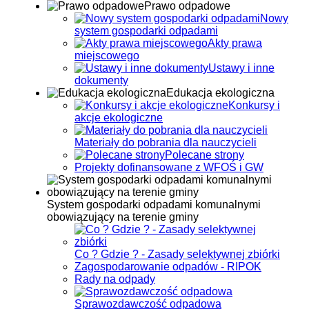
Prawo odpadowe
Nowy
system gospodarki odpadami
Akty prawa
miejscowego
Ustawy i inne
dokumenty
Edukacja ekologiczna
Konkursy i
akcje ekologiczne
Materiały do pobrania dla nauczycieli
Polecane strony
Projekty dofinansowane z WFOŚ i GW
System gospodarki odpadami komunalnymi
obowiązujący na terenie gminy
Co ? Gdzie ? - Zasady selektywnej zbiórki
Zagospodarowanie odpadów - RIPOK
Rady na odpady
Sprawozdawczość odpadowa