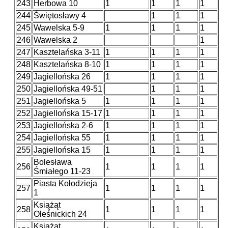
243
Herbowa 10
1
1
1
1
244
Świętosławy 4
1
1
1
245
Wawelska 5-9
1
1
1
1
246
Wawelska 2
1
247
Kasztelańska 3-11
1
1
1
1
248
Kasztelańska 8-10
1
1
1
1
249
Jagiellońska 26
1
1
1
1
250
Jagiellońska 49-51
1
1
1
251
Jagiellońska 5
1
1
1
1
252
Jagiellońska 15-17
1
1
1
1
253
Jagiellońska 2-6
1
1
1
1
254
Jagiellońska 55
1
1
1
1
255
Jagiellońska 15
1
1
1
1
Bolesława
256
1
1
1
1
Śmiałego 11-23
Piasta Kołodzieja
257
1
1
1
1
1
Książąt
258
1
1
1
1
Oleśnickich 24
Książąt