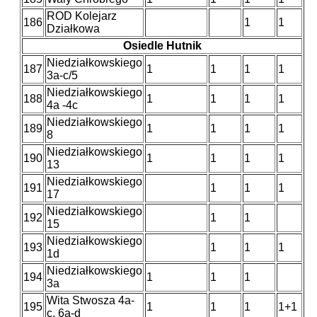
ROD Kolejarz
186
1
1
Działkowa
Osiedle Hutnik
Niedziałkowskiego
187
1
1
1
1
3a-c/5
Niedziałkowskiego
188
1
1
1
1
4a -4c
Niedziałkowskiego
189
1
1
1
1
8
Niedziałkowskiego
190
1
1
1
1
13
Niedziałkowskiego
191
1
1
1
17
Niedziałkowskiego
192
1
1
15
Niedziałkowskiego
193
1
1
1
1d
Niedziałkowskiego
194
1
1
1
3a
Wita Stwosza 4a-
195
1
1
1
1+1
c, 6a-d