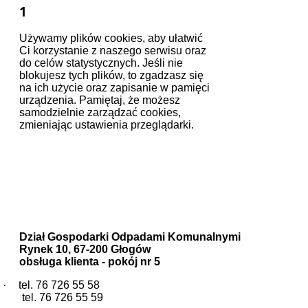
1
Używamy plików cookies, aby ułatwić
Ci korzystanie z naszego serwisu oraz
do celów statystycznych. Jeśli nie
blokujesz tych plików, to zgadzasz się
na ich użycie oraz zapisanie w pamięci
urządzenia. Pamiętaj, że możesz
samodzielnie zarządzać cookies,
zmieniając ustawienia przeglądarki.
Zapoznaj się z naszą polityką
prywatności
Urząd Miejski w Głogowie
Wydział Ochrony Środowiska
Dział Gospodarki Odpadami Komunalnymi
Dział Gospodarki Odpadami Komunalnymi
Rynek 10, 67-200 Głogów
obsługa klienta - pokój nr 5
·
tel. 76 726 55 58
tel. 76 726 55 59