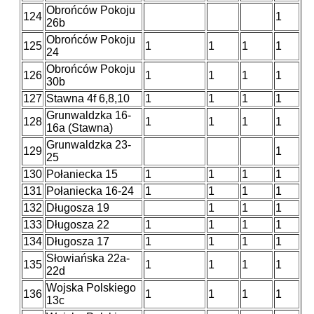
Obrońców Pokoju
124
1
26b
Obrońców Pokoju
125
1
1
1
1
24
Obrońców Pokoju
126
1
1
1
1
30b
127
Stawna 4f 6,8,10
1
1
1
1
Grunwaldzka 16-
128
1
1
1
1
16a (Stawna)
Grunwaldzka 23-
129
1
25
130
Połaniecka 15
1
1
1
1
131
Połaniecka 16-24
1
1
1
1
132
Długosza 19
1
1
1
133
Długosza 22
1
1
1
1
134
Długosza 17
1
1
1
1
Słowiańska 22a-
135
1
1
1
1
22d
Wojska Polskiego
136
1
1
1
1
13c