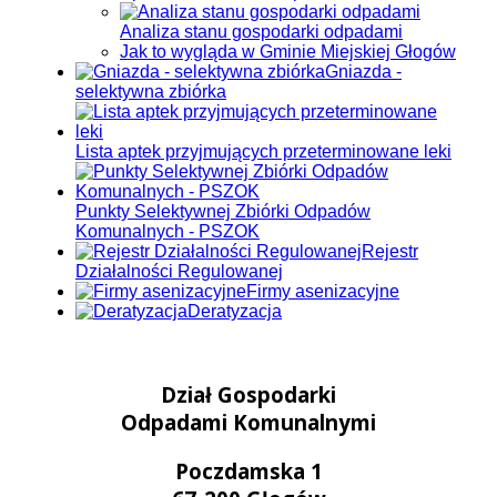
Analiza stanu gospodarki odpadami
Jak to wygląda w Gminie Miejskiej Głogów
Gniazda -
selektywna zbiórka
Lista aptek przyjmujących przeterminowane leki
Punkty Selektywnej Zbiórki Odpadów
Komunalnych - PSZOK
Rejestr
Działalności Regulowanej
Firmy asenizacyjne
Deratyzacja
Dział Gospodarki
Odpadami Komunalnymi
Poczdamska 1