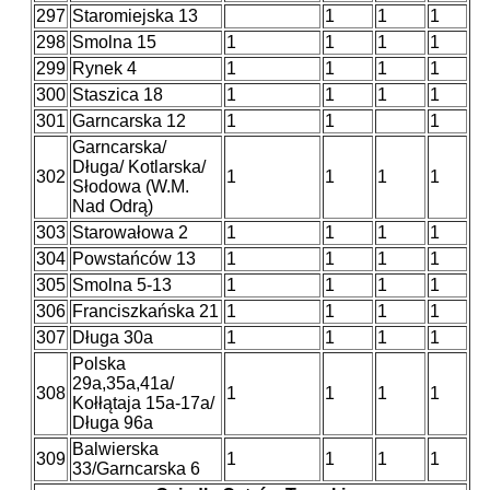
297
Staromiejska 13
1
1
1
298
Smolna 15
1
1
1
1
299
Rynek 4
1
1
1
1
300
Staszica 18
1
1
1
1
301
Garncarska 12
1
1
1
Garncarska/
Długa/ Kotlarska/
302
1
1
1
1
Słodowa (W.M.
Nad Odrą)
303
Starowałowa 2
1
1
1
1
304
Powstańców 13
1
1
1
1
305
Smolna 5-13
1
1
1
1
306
Franciszkańska 21
1
1
1
1
307
Długa 30a
1
1
1
1
Polska
29a,35a,41a/
308
1
1
1
1
Kołłątaja 15a-17a/
Długa 96a
Balwierska
309
1
1
1
1
33/Garncarska 6