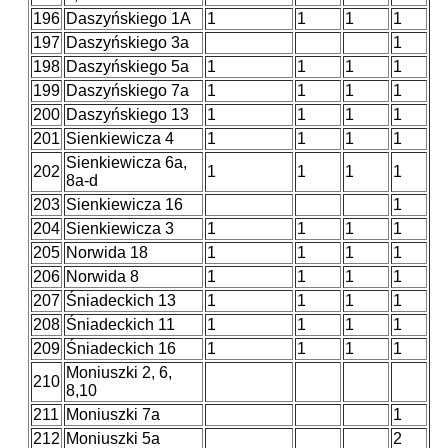
196
Daszyńskiego 1A
1
1
1
1
197
Daszyńskiego 3a
1
198
Daszyńskiego 5a
1
1
1
1
199
Daszyńskiego 7a
1
1
1
1
200
Daszyńskiego 13
1
1
1
1
201
Sienkiewicza 4
1
1
1
1
Sienkiewicza 6a,
202
1
1
1
1
8a-d
203
Sienkiewicza 16
1
204
Sienkiewicza 3
1
1
1
1
205
Norwida 18
1
1
1
1
206
Norwida 8
1
1
1
1
207
Śniadeckich 13
1
1
1
1
208
Śniadeckich 11
1
1
1
1
209
Śniadeckich 16
1
1
1
1
Moniuszki 2, 6,
210
8,10
211
Moniuszki 7a
1
212
Moniuszki 5a
2