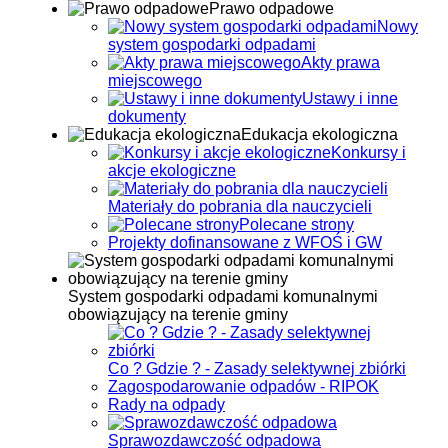
Prawo odpadowe
Nowy
system gospodarki odpadami
Akty prawa
miejscowego
Ustawy i inne
dokumenty
Edukacja ekologiczna
Konkursy i
akcje ekologiczne
Materiały do pobrania dla nauczycieli
Polecane strony
Projekty dofinansowane z WFOŚ i GW
System gospodarki odpadami komunalnymi
obowiązujący na terenie gminy
Co ? Gdzie ? - Zasady selektywnej zbiórki
Zagospodarowanie odpadów - RIPOK
Rady na odpady
Sprawozdawczość odpadowa