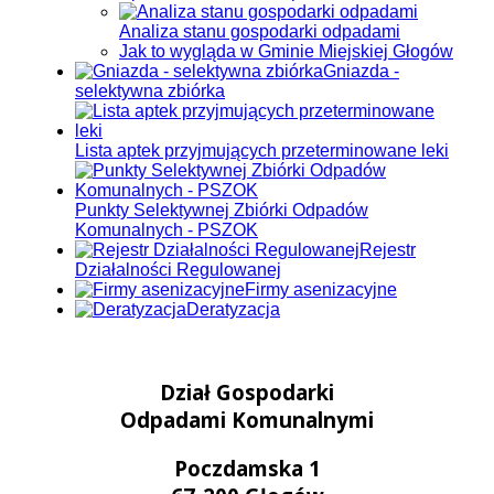
Analiza stanu gospodarki odpadami
Jak to wygląda w Gminie Miejskiej Głogów
Gniazda -
selektywna zbiórka
Lista aptek przyjmujących przeterminowane leki
Punkty Selektywnej Zbiórki Odpadów
Komunalnych - PSZOK
Rejestr
Działalności Regulowanej
Firmy asenizacyjne
Deratyzacja
Dział Gospodarki
Odpadami Komunalnymi
Poczdamska 1