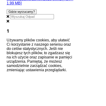
1.99 MB]
Gdzie wyrzucamy?
1
Używamy plików cookies, aby ułatwić
Ci korzystanie z naszego serwisu oraz
do celów statystycznych. Jeśli nie
blokujesz tych plików, to zgadzasz się
na ich użycie oraz zapisanie w pamięci
urządzenia. Pamiętaj, że możesz
samodzielnie zarządzać cookies,
zmieniając ustawienia przeglądarki.
Zapoznaj się z naszą polityką
prywatności
Urząd Miejski w Głogowie
Wydział Ochrony Środowiska
Dział Gospodarki Odpadami Komunalnymi